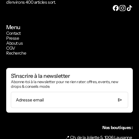
d'environs 400 articles sort.
Menu
Contact
Presse
About us
CGV
Recherche
S'inscrire à la newsletter
Abonne-toi à la newsletter pour ne rien rater: offres, events, new
drops & conseils mode.
Adresse email
Nos boutiques :
📍 Ch. de la Joliette 5, 1006 Lausanne