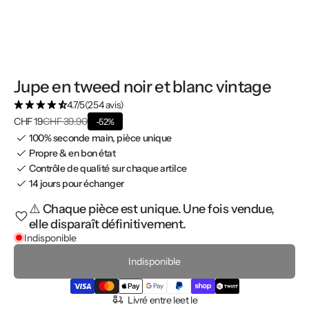
Jupe en tweed noir et blanc vintage
4.7/5
(254 avis)
CHF 19
CHF 39.90
-52%
100% seconde main, pièce unique
Propre & en bon état
Contrôle de qualité sur chaque artilce
14 jours pour échanger
⚠️ Chaque pièce est unique. Une fois vendue,
elle disparaît définitivement.
Indisponible
Indisponible
Livré entre le
et le