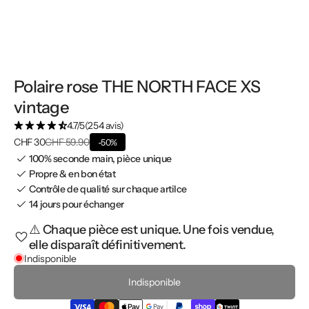
Polaire rose THE NORTH FACE XS
vintage
4.7/5
(254 avis)
CHF 30
CHF 59.90
-50%
100% seconde main, pièce unique
Propre & en bon état
Contrôle de qualité sur chaque artilce
14 jours pour échanger
⚠️ Chaque pièce est unique. Une fois vendue,
elle disparaît définitivement.
Indisponible
Indisponible