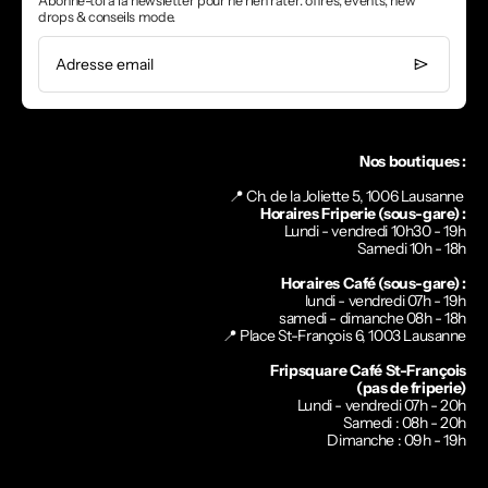
Abonne-toi à la newsletter pour ne rien rater: offres, events, new
drops & conseils mode.
Adresse email
Nos boutiques :
📍 Ch. de la Joliette 5, 1006 Lausanne
Horaires Friperie (sous-gare) :
Lundi - vendredi 10h30 - 19h
Samedi 10h - 18h
Horaires Café (sous-gare) :
lundi - vendredi 07h - 19h
samedi - dimanche 08h - 18h
📍
Place St-François 6, 1003 Lausanne
Fripsquare Café St-François
(pas de friperie)
Lundi - vendredi 07h - 20h
Samedi : 08h - 20h
Dimanche : 09h - 19h