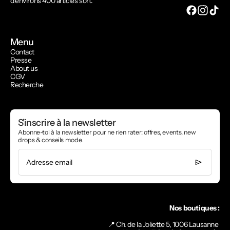
d'environs 400 articles sort.
Menu
Contact
Presse
About us
CGV
Recherche
S'inscrire à la newsletter
Abonne-toi à la newsletter pour ne rien rater: offres, events, new
drops & conseils mode.
Adresse email
Nos boutiques :
📍 Ch. de la Joliette 5, 1006 Lausanne