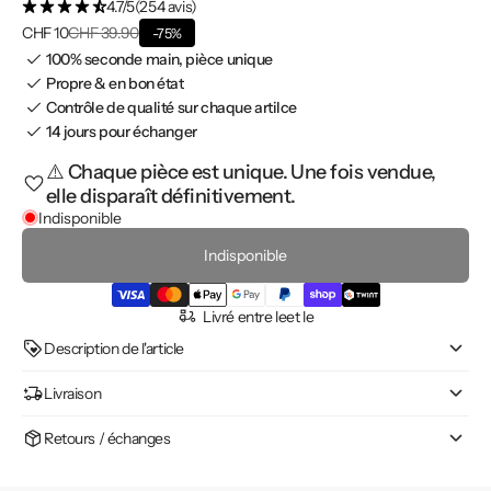
4.7/5
(254 avis)
CHF 10
CHF 39.90
-75%
100% seconde main, pièce unique
Propre & en bon état
Contrôle de qualité sur chaque artilce
14 jours pour échanger
⚠️ Chaque pièce est unique. Une fois vendue,
elle disparaît définitivement.
Indisponible
Indisponible
Livré entre le
et le
Description de l'article
Livraison
Retours / échanges