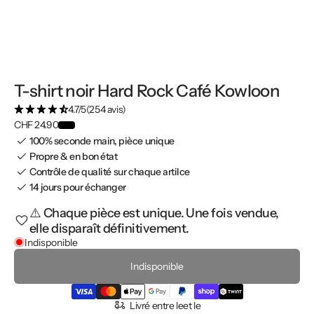
T-shirt noir Hard Rock Café Kowloon
4.7/5
(254 avis)
CHF 24.90
100% seconde main, pièce unique
Propre & en bon état
Contrôle de qualité sur chaque artilce
14 jours pour échanger
⚠️ Chaque pièce est unique. Une fois vendue,
elle disparaît définitivement.
Indisponible
Indisponible
Livré entre le
et le