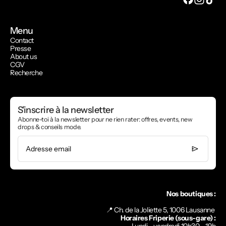
Menu
Contact
Presse
About us
CGV
Recherche
S'inscrire à la newsletter
Abonne-toi à la newsletter pour ne rien rater: offres, events, new
drops & conseils mode.
Adresse email
Nos boutiques :
📍 Ch. de la Joliette 5, 1006 Lausanne
Horaires Friperie (sous-gare) :
Lundi - vendredi 10h30 - 19h