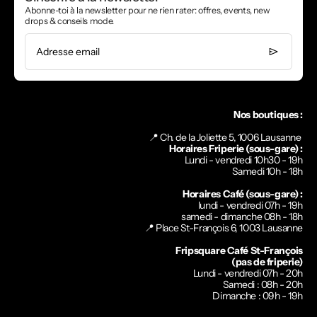
Abonne-toi à la newsletter pour ne rien rater: offres, events, new
drops & conseils mode.
Adresse email
Nos boutiques :
📍 Ch. de la Joliette 5, 1006 Lausanne
Horaires Friperie (sous-gare) :
Lundi - vendredi 10h30 - 19h
Samedi 10h - 18h
Horaires Café (sous-gare) :
lundi - vendredi 07h - 19h
samedi - dimanche 08h - 18h
📍
Place St-François 6, 1003 Lausanne
Fripsquare Café St-François
(pas de friperie)
Lundi - vendredi 07h - 20h
Samedi : 08h - 20h
Dimanche : 09h - 19h